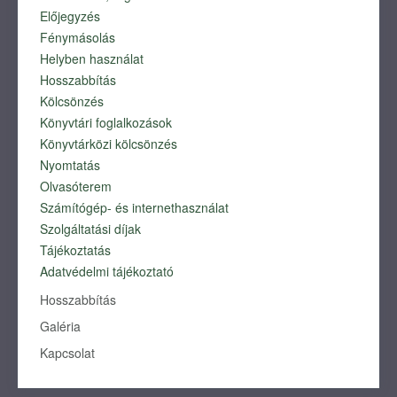
Előjegyzés
KÖNYVTÁRUNK ÉPÜLETE
Fénymásolás
IDŐSZALAG
Helyben használat
ARCKÉPCSARNOK
Hosszabbítás
KURIÓZUMOK
Kölcsönzés
FORRÁSOK
Könyvtári foglalkozások
MULTIMÉDIA
Könyvtárközi kölcsönzés
Dokumentumok
Nyomtatás
Munkatársaink
Olvasóterem
Számítógép- és internethasználat
Szolgáltatási díjak
Tájékoztatás
Adatvédelmi tájékoztató
Hosszabbítás
Galéria
Kapcsolat