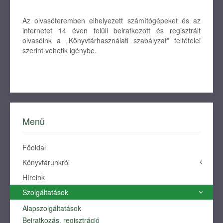
Az olvasóteremben elhelyezett számítógépeket és az
internetet 14 éven felüli beiratkozott és regisztrált
olvasóink a „Könyvtárhasználati szabályzat” feltételei
szerint vehetik igénybe.
Menü
Főoldal
Könyvtárunkról
Híreink
Története
Névadónk
Szolgáltatások
Alapszolgáltatások
HELYTÖRTÉNET
Beiratkozás, regisztráció
HELYISMERETI TEVÉKENYSÉGÜNK